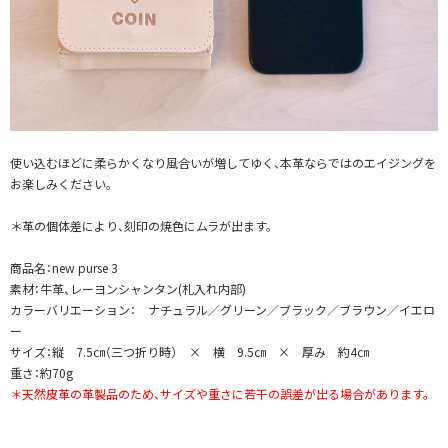
使い込むほどに柔らかくなり風合いが増してゆく、本革ならではのエイジングを
お楽しみください。
＊革の個体差により、刻印の焼色にムラが出ます。
商品名：new purse 3
素材：牛革、レーヨンシャンタン(札入れ内部)
カラーバリエーション： ナチュラル／グリーン／ブラック／ブラウン／イエロ
ー
サイズ：縦 7.5㎝（三つ折り時） × 横 9.5㎝ × 厚み 約4㎝
重さ：約70g
＊天然皮革の革製品のため、サイズや重さに若干の誤差が出る場合があります。