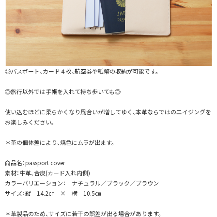
◎パスポート、カード４枚、航空券や紙幣の収納が可能です。
◎旅行以外では手帳を入れて持ち歩いても◎
使い込むほどに柔らかくなり風合いが増してゆく、本革ならではのエイジングを
お楽しみください。
＊革の個体差により、焼色にムラが出ます。
商品名：passport cover
素材：牛革、合皮(カード入れ内側)
カラーバリエーション： ナチュラル／ブラック／ブラウン
サイズ：縦 14.2㎝ × 横 10.5㎝
＊革製品のため、サイズに若干の誤差が出る場合があります。