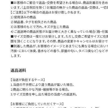
■お客様のご都合で返品・交換を希望される場合は、商品到着日を含め
います。（土日祝日を除く）お電話の無かった商品の返品・交換は、一
【ご注意】以下の場合の返品はお受け致しかねます。
1）使用済みの商品
2）納品書、タグを紛失された商品
3）お客様のもとで汚れ、キズが生じた商品
4）ご返送時の商品状態がお届け時と大きく異なっていた場合（箱・付属
■サイズ交換は一度だけお受けします。ただし交換ご希望サイズに在
間を頂くことになります。その際、商品の変更やキャンセルはお受けで
■到着した商品が、お客様のイメージとあまりにも異なる場合において
汚損・におい（体臭、香水などの香り、部屋の匂い、タバコ臭など）など
します。
返品送料
【当店が負担するケース】
1.当店の不手際により違う商品が届いた場合。
2.商品に明らかな汚損・破損等がある場合。
3.サイズ交換を申し出た場合の当店への返送料。
【お客様にご負担していただくケース】