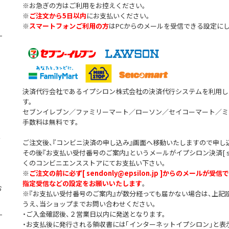
※お急ぎの方はご利用をお控えください。
※
ご注文から5日以内
にお支払いください。
※
スマートフォンご利用の方
はPCからのメールを受信できる設定に
決済代行会社であるイプシロン株式会社の決済代行システムを利用し
す。
セブンイレブン／ファミリーマート／ローソン／セイコーマート／ミ
手数料は無料です。
注
ご注文後、『コンビニ決済の申し込み』画面へ移動いたしますので申し
その後『お支払い受付番号のご案内』というメールがイプシロン決済[ sendon
くのコンビニエンスストアにてお支払い下さい。
※
ご注文の前に必ず[ sendonly@epsilon.jp ]からのメール
指定受信などの設定をお願いいたします
。
お
※『お支払い受付番号のご案内』が数分経っても届かない場合は、上記
うえ、当ショップまでお問い合わせください。
・ご入金確認後、２営業日以内に発送となります。
・お支払後に発行される領収書には「インターネットイプシロン」と表