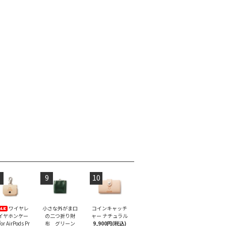
9
10
ワイヤレ
小さな外がま口
コインキャッチ
イヤホンケー
の二つ折り財
ャー ナチュラル
or AirPods Pr
布 グリーン
9,900円(税込)