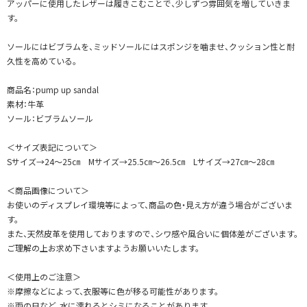
アッパーに使用したレザーは履きこむことで、少しずつ雰囲気を増していきま
す。
ソールにはビブラムを、ミッドソールにはスポンジを噛ませ、クッション性と耐
久性を高めている。
商品名：pump up sandal
素材：牛革
ソール：ビブラムソール
＜サイズ表記について＞
Sサイズ→24～25㎝ Mサイズ→25.5㎝～26.5㎝ Lサイズ→27㎝～28㎝
＜商品画像について＞
お使いのディスプレイ環境等によって、商品の色・見え方が違う場合がございま
す。
また、天然皮革を使用しておりますので、シワ感や風合いに個体差がございます。
ご理解の上お求め下さいますようお願いいたします。
＜使用上のご注意＞
※摩擦などによって、衣服等に色が移る可能性があります。
※雨の日など、水に濡れるとシミになることがあります。