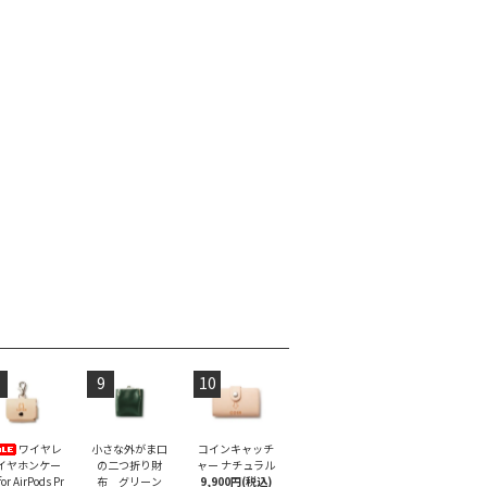
9
10
ワイヤレ
小さな外がま口
コインキャッチ
イヤホンケー
の二つ折り財
ャー ナチュラル
or AirPods Pr
布 グリーン
9,900円(税込)