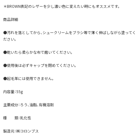
＊BROWN表記のレザーを少し濃い色に変えたい時にもオススメです。
商品詳細
●汚れを落としてから、シュークリームをブラシ等で薄く伸ばしながら塗ってく
ださい。
●乾いたら柔らかな布で磨いてください。
●使用後は必ずキャップを閉めてください。
●起毛革には使用できません。
内容量：55g
主要成分：ろう、油脂、有機溶剤
種 類：乳化性
製造元：㈱コロンブス