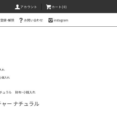
アカウント
カート(0)
登録・解除
お問い合わせ
instagram
入れ
小銭入れ
チュラル
財布・小銭入れ
ャー ナチュラル