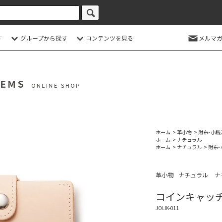
す
グループから探す
コンテンツを見る
メルマガ
ホーム
>
革小物
>
財布・小銭
ホーム
>
ナチュラル
ホーム
>
ナチュラル
>
財布・
革小物
ナチュラル
ナ
コインキャッチ
JOLIK-011