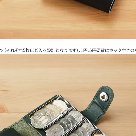
金属パーツ（それぞれ5枚ほど入る設計となります）、1円、5円硬貨はホック付