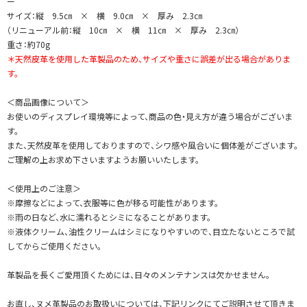
ー
サイズ：縦 9.5㎝ × 横 9.0㎝ × 厚み 2.3㎝
（リニューアル前：縦 10㎝ × 横 11㎝ × 厚み 2.3㎝）
重さ：約70g
＊天然皮革を使用した革製品のため、サイズや重さに誤差が出る場合がありま
す。
＜商品画像について＞
お使いのディスプレイ環境等によって、商品の色・見え方が違う場合がございま
す。
また、天然皮革を使用しておりますので、シワ感や風合いに個体差がございます。
ご理解の上お求め下さいますようお願いいたします。
＜使用上のご注意＞
※摩擦などによって、衣服等に色が移る可能性があります。
※雨の日など、水に濡れるとシミになることがあります。
※液体クリーム、油性クリームはシミになりやすいので、目立たないところで試
してからご使用ください。
革製品を長くご愛用頂くためには、日々のメンテナンスは欠かせません。
お直し、ヌメ革製品のお取扱いについては、下記リンクにてご説明させて頂きま