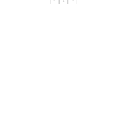
<
1
>