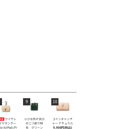
9
10
ワイヤレ
小さな外がま口
コインキャッチ
イヤホンケー
の二つ折り財
ャー ナチュラル
or AirPods Pr
布 グリーン
9,900円(税込)