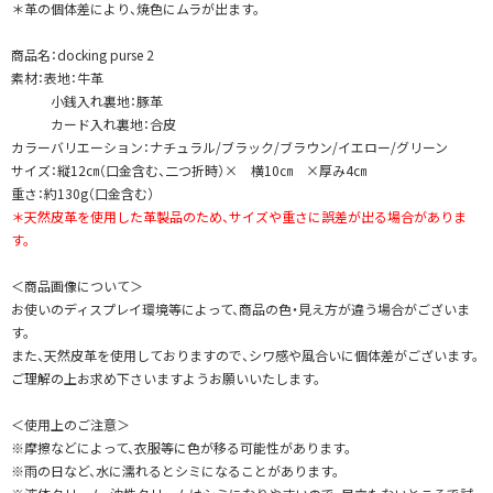
＊革の個体差により、焼色にムラが出ます。
商品名：docking purse 2
素材：表地：牛革
小銭入れ裏地：豚革
カード入れ裏地：合皮
カラーバリエーション：ナチュラル/ブラック/ブラウン/イエロー/グリーン
サイズ：縦12㎝（口金含む、二つ折時）× 横10㎝ ×厚み4㎝
重さ：約130g（口金含む）
＊天然皮革を使用した革製品のため、サイズや重さに誤差が出る場合がありま
す。
＜商品画像について＞
お使いのディスプレイ環境等によって、商品の色・見え方が違う場合がございま
す。
また、天然皮革を使用しておりますので、シワ感や風合いに個体差がございます。
ご理解の上お求め下さいますようお願いいたします。
＜使用上のご注意＞
※摩擦などによって、衣服等に色が移る可能性があります。
※雨の日など、水に濡れるとシミになることがあります。