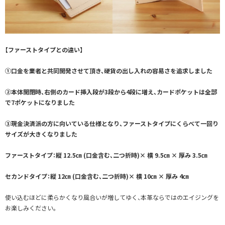
【ファーストタイプとの違い】
①口金を業者と共同開発させて頂き、硬貨の出し入れの容易さを追求しました
②本体開閉時、右側のカード挿入段が3段から4段に増え、カードポケットは全部
で7ポケットになりました
③現金決済派の方に向いている仕様となり、ファーストタイプにくらべて一回り
サイズが大きくなりました
ファーストタイプ：縦 12.5㎝ (口金含む、二つ折時)× 横 9.5㎝ × 厚み 3.5㎝
セカンドタイプ：縦 12㎝ (口金含む、二つ折時)× 横 10㎝ × 厚み 4㎝
使い込むほどに柔らかくなり風合いが増してゆく、本革ならではのエイジングを
お楽しみください。