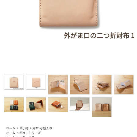
ホーム
>
革小物
>
財布・小銭入れ
ホーム
>
がま口シリーズ