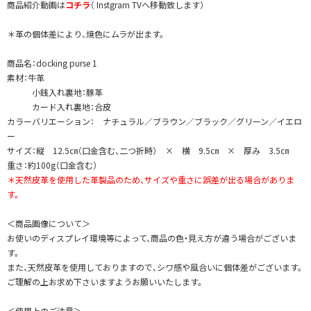
商品紹介動画は
コチラ
（ Instgram TVへ移動致します）
＊革の個体差により、焼色にムラが出ます。
商品名：docking purse 1
素材：牛革
小銭入れ裏地：豚革
カード入れ裏地：合皮
カラーバリエーション： ナチュラル／ブラウン／ブラック／グリーン／イエロ
ー
サイズ：縦 12.5㎝（口金含む、二つ折時） × 横 9.5㎝ × 厚み 3.5㎝
重さ：約100g（口金含む）
＊天然皮革を使用した革製品のため、サイズや重さに誤差が出る場合がありま
す。
＜商品画像について＞
お使いのディスプレイ環境等によって、商品の色・見え方が違う場合がございま
す。
また、天然皮革を使用しておりますので、シワ感や風合いに個体差がございます。
ご理解の上お求め下さいますようお願いいたします。
＜使用上のご注意＞