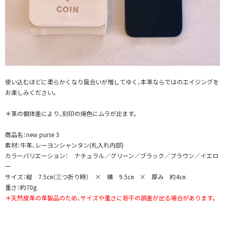
使い込むほどに柔らかくなり風合いが増してゆく、本革ならではのエイジングを
お楽しみください。
＊革の個体差により、刻印の焼色にムラが出ます。
商品名：new purse 3
素材：牛革、レーヨンシャンタン(札入れ内部)
カラーバリエーション： ナチュラル／グリーン／ブラック／ブラウン／イエロ
ー
サイズ：縦 7.5㎝（三つ折り時） × 横 9.5㎝ × 厚み 約4㎝
重さ：約70g
＊天然皮革の革製品のため、サイズや重さに若干の誤差が出る場合があります。