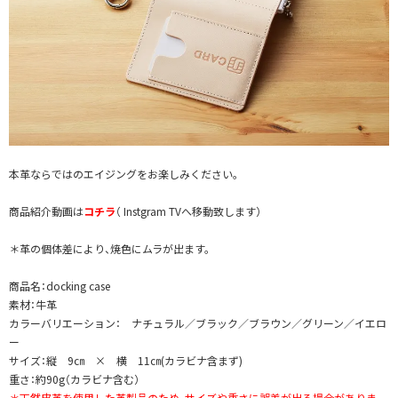
本革ならではのエイジングをお楽しみください。
商品紹介動画は
コチラ
（ Instgram TVへ移動致します）
＊革の個体差により、焼色にムラが出ます。
商品名：docking case
素材：牛革
カラーバリエーション： ナチュラル／ブラック／ブラウン／グリーン／イエロ
ー
サイズ：縦 9㎝ × 横 11㎝(カラビナ含まず)
重さ：約90g（カラビナ含む）
＊天然皮革を使用した革製品のため、サイズや重さに誤差が出る場合がありま