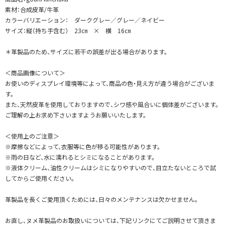
素材：合成皮革/牛革
カラーバリエーション： ダークグレー／グレー／ネイビー
サイズ：縦（持ち手含む） 23㎝ × 横 16㎝
＊革製品のため、サイズに若干の誤差が出る場合があります。
＜商品画像について＞
お使いのディスプレイ環境等によって、商品の色・見え方が違う場合がございま
す。
また、天然皮革を使用しておりますので、シワ感や風合いに個体差がございます。
ご理解の上お求め下さいますようお願いいたします。
＜使用上のご注意＞
※摩擦などによって、衣服等に色が移る可能性があります。
※雨の日など、水に濡れるとシミになることがあります。
※液体クリーム、油性クリームはシミになりやすいので、目立たないところで試
してからご使用ください。
革製品を長くご愛用頂くためには、日々のメンテナンスは欠かせません。
お直し、ヌメ革製品のお取扱いについては、下記リンクにてご説明させて頂きま