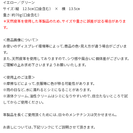
イエロー／グリーン
サイズ：縦 12.5㎝（口金含む） × 横 13.5㎝
重さ：約70g（口金含む）
＊天然皮革を使用した革製品のため、サイズや重さに誤差が出る場合がありま
す。
＜商品画像について＞
お使いのディスプレイ環境等によって、商品の色・見え方が違う場合がございま
す。
また、天然皮革を使用しておりますので、シワ感や風合いに個体差がございます。
ご理解の上お求め下さいますようお願いいたします。
＜使用上のご注意＞
※摩擦などによって、衣服等に色が移る可能性があります。
※雨の日など、水に濡れるとシミになることがあります。
※液体クリーム、油性クリームはシミになりやすいので、目立たないところで試
してからご使用ください。
革製品を長くご愛用頂くためには、日々のメンテナンスは欠かせません。
お直しについては、下記リンクにてご説明させて頂きます。