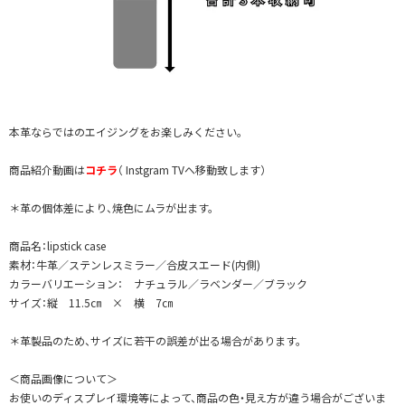
本革ならではのエイジングをお楽しみください。
商品紹介動画は
コチラ
（ Instgram TVへ移動致します）
＊革の個体差により、焼色にムラが出ます。
商品名：lipstick case
素材：牛革／ステンレスミラー／合皮スエード(内側)
カラーバリエーション： ナチュラル／ラベンダー／ブラック
サイズ：縦 11.5㎝ × 横 7㎝
＊革製品のため、サイズに若干の誤差が出る場合があります。
＜商品画像について＞
お使いのディスプレイ環境等によって、商品の色・見え方が違う場合がございま