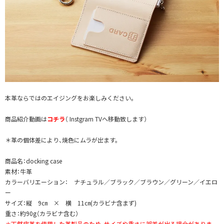
本革ならではのエイジングをお楽しみください。
商品紹介動画は
コチラ
（ Instgram TVへ移動致します）
＊革の個体差により、焼色にムラが出ます。
商品名：docking case
素材：牛革
カラーバリエーション： ナチュラル／ブラック／ブラウン／グリーン／イエロ
ー
サイズ：縦 9㎝ × 横 11㎝(カラビナ含まず)
重さ：約90g（カラビナ含む）
＊天然皮革を使用した革製品のため、サイズや重さに誤差が出る場合がありま