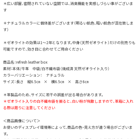
＊広い部屋、密閉されていない空間では、消臭機能を実感しづらい事がございま
す
＊ナチュラルカラーに個体差がございます（明るい肌色、暗い肌色が混在致しま
す）
＊ゼオライトの効果は1～2年となります。中身（天然ゼオライト）だけの別売りも
可能ですので、効き目に合わせてご用命ください
商品名：refresh leather box
素材：本体/牛革 中袋/白不織布袋（焼成済 天然ゼオライト入り）
カラーバリエーション： ナチュラル
サイズ：長さ 縦6.5㎝ × 横6.5㎝ × 高さ6㎝
＊革製品のため、サイズに若干の誤差が出る場合があります。
＊ゼオライト入りの白不織布袋を振ると、白い粉が飛散しますので、革箱に入れ
る際は周りに注意してください
＜商品画像について＞
お使いのディスプレイ環境等によって、商品の色・見え方が違う場合がございま
す。