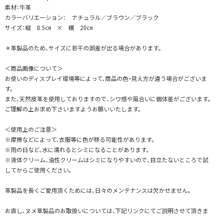
素材：牛革
カラーバリエーション： ナチュラル／ブラウン／ブラック
サイズ：縦 8.5㎝ × 横 20㎝
＊革製品のため、サイズに若干の誤差が出る場合があります。
＜商品画像について＞
お使いのディスプレイ環境等によって、商品の色・見え方が違う場合がございま
す。
また、天然皮革を使用しておりますので、シワ感や風合いに個体差がございます。
ご理解の上お求め下さいますようお願いいたします。
＜使用上のご注意＞
※摩擦などによって、衣服等に色が移る可能性があります。
※雨の日など、水に濡れるとシミになることがあります。
※液体クリーム、油性クリームはシミになりやすいので、目立たないところで試
してからご使用ください。
革製品を長くご愛用頂くためには、日々のメンテナンスは欠かせません。
お直し、ヌメ革製品のお取扱いについては、下記リンクにてご説明させて頂きま