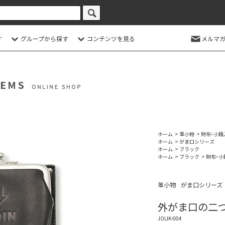
す
グループから探す
コンテンツを見る
メルマガ
ホーム
>
革小物
>
財布・小銭
ホーム
>
がま口シリーズ
ホーム
>
ブラック
ホーム
>
ブラック
>
財布・小
革小物
がま口シリーズ
外がま口の二つ
JOLIK-004