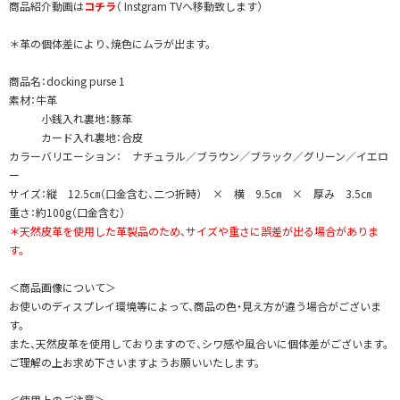
商品紹介動画は
コチラ
（ Instgram TVへ移動致します）
＊革の個体差により、焼色にムラが出ます。
商品名：docking purse 1
素材：牛革
小銭入れ裏地：豚革
カード入れ裏地：合皮
カラーバリエーション： ナチュラル／ブラウン／ブラック／グリーン／イエロ
ー
サイズ：縦 12.5㎝（口金含む、二つ折時） × 横 9.5㎝ × 厚み 3.5㎝
重さ：約100g（口金含む）
＊天然皮革を使用した革製品のため、サイズや重さに誤差が出る場合がありま
す。
＜商品画像について＞
お使いのディスプレイ環境等によって、商品の色・見え方が違う場合がございま
す。
また、天然皮革を使用しておりますので、シワ感や風合いに個体差がございます。
ご理解の上お求め下さいますようお願いいたします。
＜使用上のご注意＞