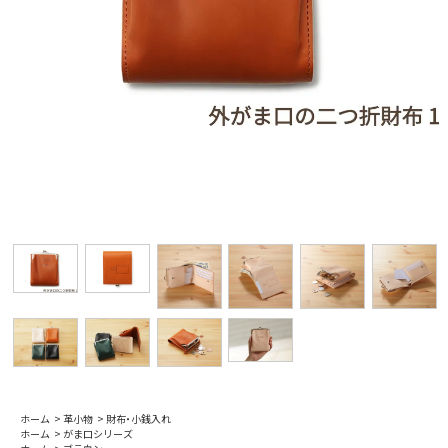
ホーム
>
革小物
>
財布・小銭入れ
ホーム
>
がま口シリーズ